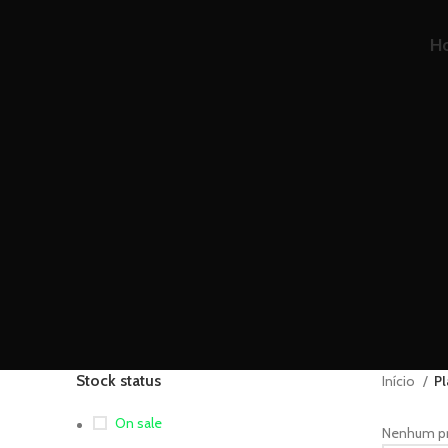
H
Stock status
Início
Pl
On sale
Nenhum pro