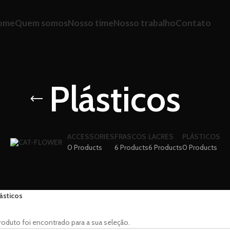
ome
Quem somos
Nosso time
Nosso trabalho
Contato
Plásticos
ACCESSORIES
FRASCOS
LACRES
PLÁSTICOS
0 Products
6 Products
6 Products
0 Products
ásticos
duto foi encontrado para a sua seleção.