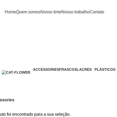
Home
Quem somos
Nosso time
Nosso trabalho
Contato
Accessories
ACCESSORIES
FRASCOS
LACRES
PLÁSTICOS
0 Products
6 Products
6 Products
0 Products
ssories
to foi encontrado para a sua seleção.