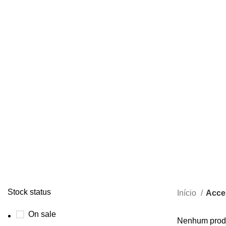
Stock status
Início
Acce
On sale
Nenhum produ