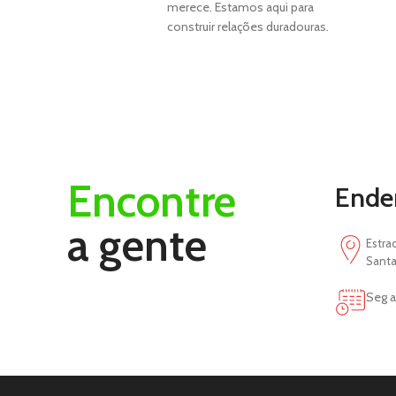
merece. Estamos aqui para
construir relações duradouras.
Encontre
Ende
a gente
Estra
Santa
Seg a