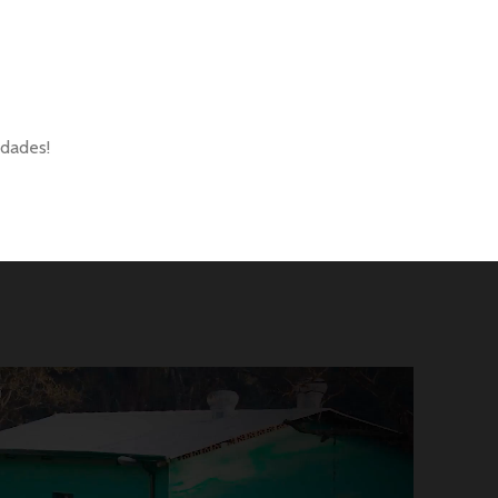
Moldes sob medida para a solução
que o seu negócio precisa!
dades!