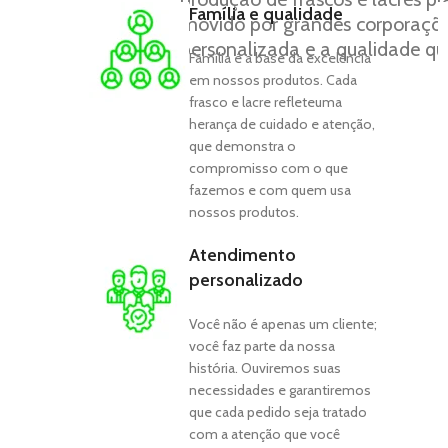
Família e qualidade
movido por grandes corporaçõe
personalizada e a qualidade qu
Família é a base da excelência
em nossos produtos. Cada
frasco e lacre refleteuma
herança de cuidado e atenção,
que demonstra o
compromisso com o que
fazemos e com quem usa
nossos produtos.
Atendimento
personalizado
Você não é apenas um cliente;
você faz parte da nossa
história. Ouviremos suas
necessidades e garantiremos
que cada pedido seja tratado
com a atenção que você