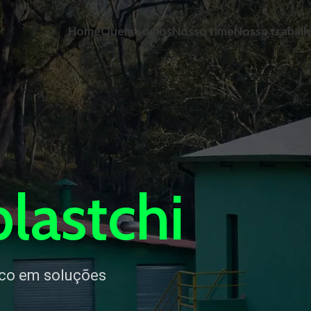
Home
Quem somos
Nosso time
Nosso trabal
lastchi
ico em soluções