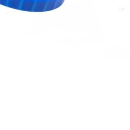
a à
mundo