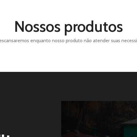
Processos e uso de plástico com
responsabilidade ecológica
Nossos produtos
escansaremos enquanto nosso produto não atender suas necessi