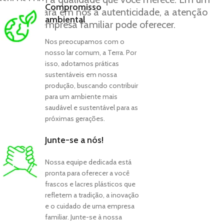
Compromisso
s, encontrará em nós a autenticidade, a atenção
ambiental
e só uma empresa familiar pode oferecer.
Nos preocupamos com o
nosso lar comum, a Terra. Por
isso, adotamos práticas
sustentáveis em nossa
produção, buscando contribuir
para um ambiente mais
saudável e sustentável para as
próximas gerações.
Junte-se a nós!
Nossa equipe dedicada está
pronta para oferecer a você
frascos e lacres plásticos que
refletem a tradição, a inovação
e o cuidado de uma empresa
familiar. Junte-se à nossa