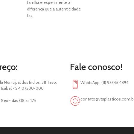
família e experimente a
diferença que a autenticidade
faz.
reço:
Fale conosco!
da Municipal dos Indios, 311 Tevó,
WhatsApp: (11) 93345-1894
 Isabel - SP, 07500-000
contato@vtsplasticos.com.b
 Sex - das 08 as 17h